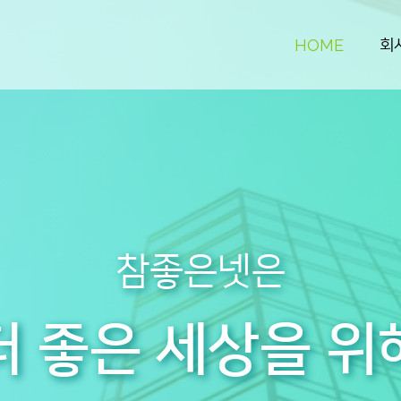
회
HOME
참좋은넷은
더 좋은 세상을 위