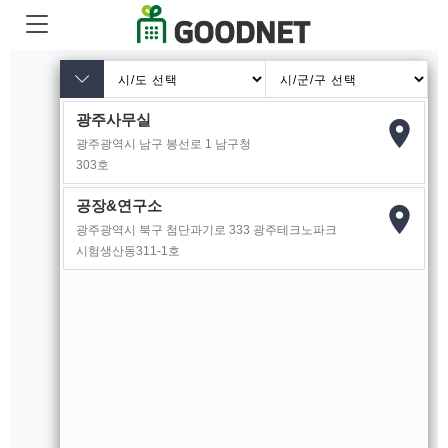
광주사무실
place
광주광역시 남구 봉선로 1 남구청
303호
공장&연구소
place
광주광역시 북구 첨단과기로 333 광주테크노파크
시험생산동311-1호